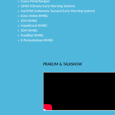
» Cuaca Penerbangan
» CEWS (Climate Early Warning System)
» InaTEWS (Indonesia Tsunami Early Warning System)
» Data Online BMKG
» JDIH BMKG
» Inspektorat BMKG
» SDM BMKG
» Pusdiklat BMKG
» E-Perpustakaan BMKG
PRAKLIM & TALKSHOW