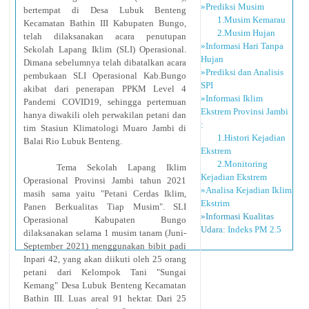
»Prediksi Musim
bertempat di Desa Lubuk Benteng
1.Musim Kemarau
Kecamatan Bathin III Kabupaten Bungo,
2.Musim Hujan
telah dilaksanakan acara penutupan
»Informasi Hari Tanpa
Sekolah Lapang Iklim (SLI) Operasional.
Hujan
Dimana sebelumnya telah dibatalkan acara
»Prediksi dan Analisis
pembukaan SLI Operasional Kab.Bungo
SPI
akibat dari penerapan PPKM Level 4
»Informasi Iklim
Pandemi COVID19, sehingga pertemuan
Ekstrem Provinsi Jambi
hanya diwakili oleh perwakilan petani dan
:
tim Stasiun Klimatologi Muaro Jambi di
1.Histori Kejadian
Balai Rio Lubuk Benteng.
Ekstrem
2.Monitoring
Tema Sekolah Lapang Iklim
Kejadian Ekstrem
Operasional Provinsi Jambi tahun 2021
»Analisa Kejadian Iklim
masih sama yaitu "Petani Cerdas Iklim,
Ekstrim
Panen Berkualitas Tiap Musim". SLI
»Informasi Kualitas
Operasional Kabupaten Bungo
Udara:
Indeks PM 2.5
dilaksanakan selama 1 musim tanam (Juni-
September 2021) menggunakan bibit padi
Inpari 42, yang akan diikuti oleh 25 orang
petani dari Kelompok Tani "Sungai
Kemang" Desa Lubuk Benteng Kecamatan
Bathin III. Luas areal 91 hektar. Dari 25