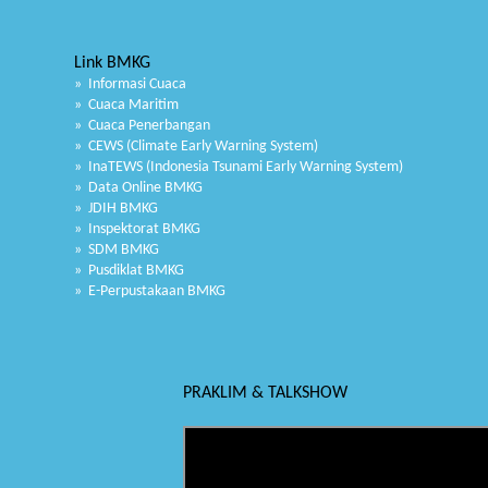
Link BMKG
» Informasi Cuaca
» Cuaca Maritim
» Cuaca Penerbangan
» CEWS (Climate Early Warning System)
» InaTEWS (Indonesia Tsunami Early Warning System)
» Data Online BMKG
» JDIH BMKG
» Inspektorat BMKG
» SDM BMKG
» Pusdiklat BMKG
» E-Perpustakaan BMKG
PRAKLIM & TALKSHOW