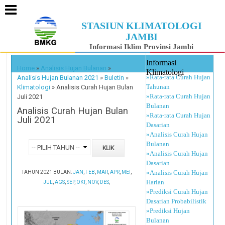
STASIUN KLIMATOLOGI
JAMBI
Informasi Iklim Provinsi Jambi
Informasi
Home
»
Analisis Hujan Bulanan
»
Klimatologi
»Rata-rata Curah Hujan
Analisis Hujan Bulanan 2021
»
Buletin
»
Tahunan
Klimatologi
»
Analisis Curah Hujan Bulan
»Rata-rata Curah Hujan
Juli 2021
Bulanan
Analisis Curah Hujan Bulan
»Rata-rata Curah Hujan
Juli 2021
Dasarian
»Analisis Curah Hujan
Bulanan
»Analisis Curah Hujan
Dasarian
»Analisis Curah Hujan
TAHUN 2021 BULAN:
JAN
,
FEB
,
MAR
,
APR
,
MEI
,
Harian
JUL
,
AGS
,
SEP
,
OKT
,
NOV
,
DES
,
»Prediksi Curah Hujan
Dasarian Probabilistik
»Prediksi Hujan
Bulanan