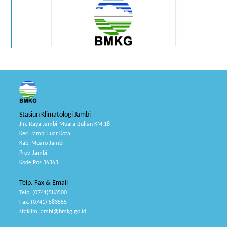
Stasiun Klimatologi Jambi
Jln. Raya Jambi-Muara Bulian KM.18
Kec. Jambi Luar Kota
Kab. Muaro Jambi
Prov. Jambi
Kode Pos 36363
Telp. Fax & Email
Telp. (0741)583500
Fax. (0741) 583555
staklim.jambi@bmkg.go.id