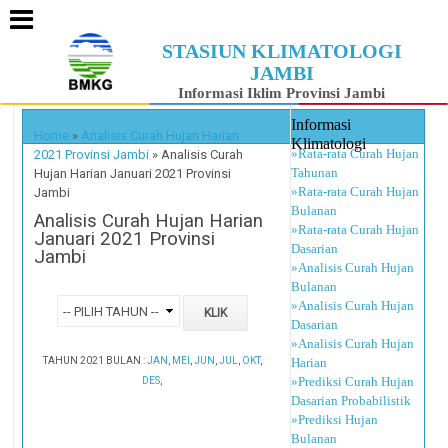
STASIUN KLIMATOLOGI
JAMBI
Informasi Iklim Provinsi Jambi
Informasi
Home
»
Analisis Curah Hujan Harian
Klimatologi
»Rata-rata Curah Hujan
2021 Provinsi Jambi
»
Analisis Curah
Tahunan
Hujan Harian Januari 2021 Provinsi
»Rata-rata Curah Hujan
Jambi
Bulanan
Analisis Curah Hujan Harian
»Rata-rata Curah Hujan
Januari 2021 Provinsi
Dasarian
Jambi
»Analisis Curah Hujan
Bulanan
»Analisis Curah Hujan
Dasarian
»Analisis Curah Hujan
TAHUN 2021 BULAN :
JAN
,
MEI
,
JUN
,
JUL
,
OKT
,
Harian
»Prediksi Curah Hujan
DES
,
Dasarian Probabilistik
»Prediksi Hujan
Bulanan