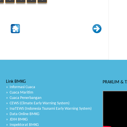
Link BMKG
PRAKLIM & 
» Informasi Cuaca
» Cuaca Maritim
» Cuaca Penerbangan
» CEWS (Climate Early Warning System)
» InaTEWS (Indonesia Tsunami Early Warning System)
» Data Online BMKG
» JDIH BMKG
» Inspektorat BMKG