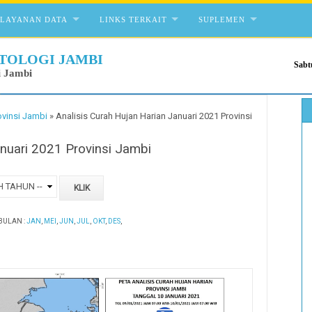
ELAYANAN DATA
LINKS TERKAIT
SUPLEMEN
TOLOGI JAMBI
Sabt
i Jambi
ovinsi Jambi
»
Analisis Curah Hujan Harian Januari 2021 Provinsi
anuari 2021 Provinsi Jambi
BULAN :
JAN
,
MEI
,
JUN
,
JUL
,
OKT
,
DES
,