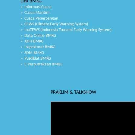
Link BMKG
» Informasi Cuaca
» Cuaca Maritim
» Cuaca Penerbangan
» CEWS (Climate Early Warning System)
» InaTEWS (Indonesia Tsunami Early Warning System)
» Data Online BMKG
» JDIH BMKG
» Inspektorat BMKG
» SDM BMKG
» Pusdiklat BMKG
» E-Perpustakaan BMKG
PRAKLIM & TALKSHOW