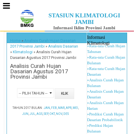
STASIUN KLIMATOLOGI
JAMBI
Informasi Iklim Provinsi Jambi
Informasi
Home
»
Analisis Curah Hujan Dasarian
Klimatologi
»Rata-rata Curah Hujan
2017 Provinsi Jambi
»
Analisis Dasarian
Tahunan
»
Klimatologi
»
Analisis Curah Hujan
»Rata-rata Curah Hujan
Dasarian Agustus 2017 Provinsi Jambi
Bulanan
Analisis Curah Hujan
»Rata-rata Curah Hujan
Dasarian Agustus 2017
Dasarian
Provinsi Jambi
»Analisis Curah Hujan
Bulanan
»Analisis Curah Hujan
Dasarian
»Analisis Curah Hujan
TAHUN 2017 BULAN :
JAN
,
FEB
,
MAR
,
APR
,
MEI
,
Harian
»Prediksi Curah Hujan
JUN
,
JUL
,
AGS
,
SEP
,
OKT
,
NOV
,
DES
Dasarian Probabilistik
»Prediksi Hujan
Bulanan