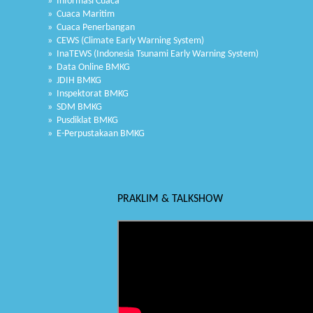
» Informasi Cuaca
» Cuaca Maritim
» Cuaca Penerbangan
» CEWS (Climate Early Warning System)
» InaTEWS (Indonesia Tsunami Early Warning System)
» Data Online BMKG
» JDIH BMKG
» Inspektorat BMKG
» SDM BMKG
» Pusdiklat BMKG
» E-Perpustakaan BMKG
PRAKLIM & TALKSHOW