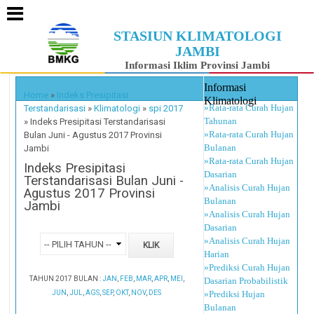
STASIUN KLIMATOLOGI
JAMBI
Informasi Iklim Provinsi Jambi
Informasi
Home
»
Indeks Presipitasi
Klimatologi
»Rata-rata Curah Hujan
Terstandarisasi
»
Klimatologi
»
spi 2017
Tahunan
»
Indeks Presipitasi Terstandarisasi
»Rata-rata Curah Hujan
Bulan Juni - Agustus 2017 Provinsi
Bulanan
Jambi
»Rata-rata Curah Hujan
Indeks Presipitasi
Dasarian
Terstandarisasi Bulan Juni -
»Analisis Curah Hujan
Agustus 2017 Provinsi
Bulanan
Jambi
»Analisis Curah Hujan
Dasarian
»Analisis Curah Hujan
Harian
»Prediksi Curah Hujan
TAHUN 2017 BULAN :
JAN
,
FEB
,
MAR
,
APR
,
MEI
,
Dasarian Probabilistik
JUN
,
JUL
,
AGS
,
SEP
,
OKT
,
NOV
,
DES
»Prediksi Hujan
Bulanan