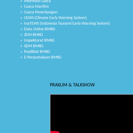
» Informasi Cuaca
» Cuaca Maritim
» Cuaca Penerbangan
» CEWS (Climate Early Warning System)
» InaTEWS (Indonesia Tsunami Early Warning System)
» Data Online BMKG
» JDIH BMKG
» Inspektorat BMKG
» SDM BMKG
» Pusdiklat BMKG
» E-Perpustakaan BMKG
PRAKLIM & TALKSHOW