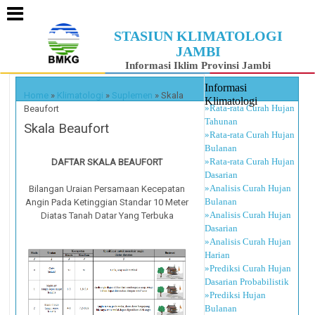
STASIUN KLIMATOLOGI
JAMBI
Informasi Iklim Provinsi Jambi
Informasi
Home
»
Klimatologi
»
Suplemen
»
Skala
Klimatologi
»Rata-rata Curah Hujan
Beaufort
Tahunan
Skala Beaufort
»Rata-rata Curah Hujan
Bulanan
»Rata-rata Curah Hujan
DAFTAR SKALA BEAUFORT
Dasarian
»Analisis Curah Hujan
Bilangan Uraian Persamaan Kecepatan
Bulanan
Angin Pada Ketinggian Standar 10 Meter
»Analisis Curah Hujan
Diatas Tanah Datar Yang Terbuka
Dasarian
»Analisis Curah Hujan
Harian
»Prediksi Curah Hujan
Dasarian Probabilistik
»Prediksi Hujan
Bulanan