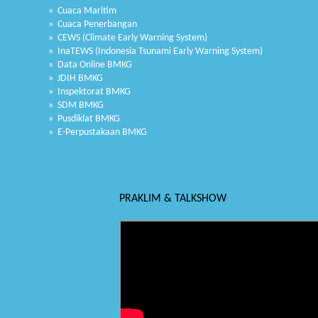
» Cuaca Maritim
» Cuaca Penerbangan
» CEWS (Climate Early Warning System)
» InaTEWS (Indonesia Tsunami Early Warning System)
» Data Online BMKG
» JDIH BMKG
» Inspektorat BMKG
» SDM BMKG
» Pusdiklat BMKG
» E-Perpustakaan BMKG
PRAKLIM & TALKSHOW