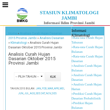
STASIUN KLIMATOLOGI
JAMBI
Informasi Iklim Provinsi Jambi
Informasi
Home
»
Analisis Curah Hujan Dasarian
Klimatologi
»Rata-rata Curah Hujan
2015 Provinsi Jambi
»
Analisis Dasarian
Tahunan
»
Klimatologi
»
Analisis Curah Hujan
»Rata-rata Curah Hujan
Dasarian Oktober 2015 Provinsi Jambi
Bulanan
Analisis Curah Hujan
»Rata-rata Curah Hujan
Dasarian Oktober 2015
Dasarian
Provinsi Jambi
»Analisis Curah Hujan
Bulanan
»Analisis Curah Hujan
Dasarian
»Analisis Curah Hujan
TAHUN 2015 BULAN :
JAN
,
FEB
,
MAR
,
APR
,
MEI
,
Harian
»Prediksi Curah Hujan
JUN
,
JUL
,
AGS
,
SEP
,
OKT
,
NOV
,
DES
Dasarian Probabilistik
»Prediksi Hujan
Bulanan