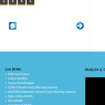
2
3
4
5
Link BMKG
PRAKLIM & 
» Informasi Cuaca
» Cuaca Maritim
» Cuaca Penerbangan
» CEWS (Climate Early Warning System)
» InaTEWS (Indonesia Tsunami Early Warning System)
» Data Online BMKG
» JDIH BMKG