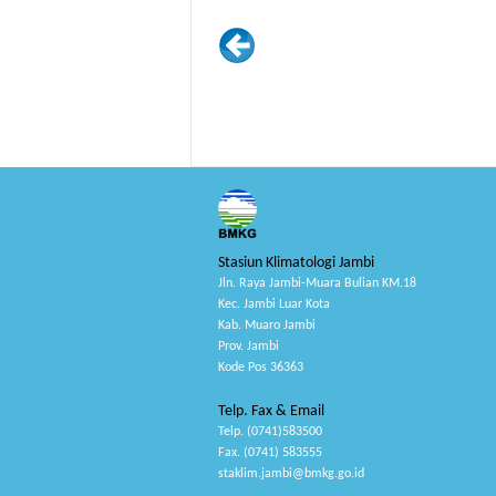
Stasiun Klimatologi Jambi
Jln. Raya Jambi-Muara Bulian KM.18
Kec. Jambi Luar Kota
Kab. Muaro Jambi
Prov. Jambi
Kode Pos 36363
Telp. Fax & Email
Telp. (0741)583500
Fax. (0741) 583555
staklim.jambi@bmkg.go.id