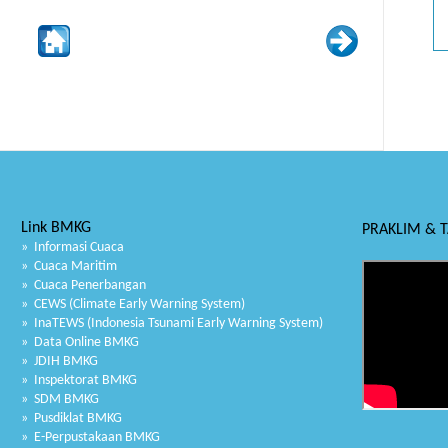
Link BMKG
PRAKLIM & 
» Informasi Cuaca
» Cuaca Maritim
» Cuaca Penerbangan
» CEWS (Climate Early Warning System)
» InaTEWS (Indonesia Tsunami Early Warning System)
» Data Online BMKG
» JDIH BMKG
» Inspektorat BMKG
» SDM BMKG
» Pusdiklat BMKG
» E-Perpustakaan BMKG