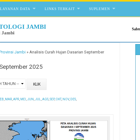
ELAYANAN DATA
LINKS TERKAIT
SUPLEMEN
TOLOGI JAMBI
Sabt
i Jambi
Provinsi Jambi
»
Analisis Curah Hujan Dasarian September
n September 2025
EB
,
MAR
,
APR
,
MEI
,
JUN
,
JUL
,
AGS
,
SEP
,
OKT
,
NOV
,
DES
,