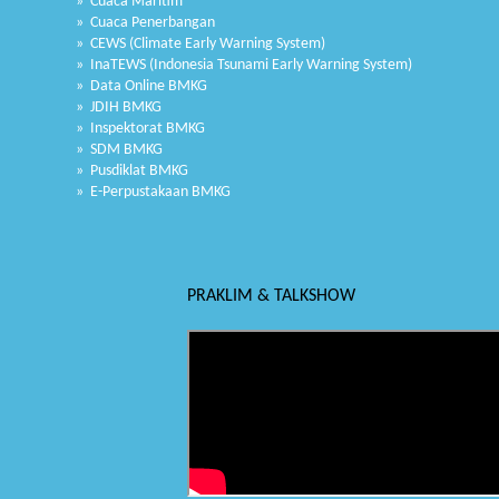
» Cuaca Maritim
» Cuaca Penerbangan
» CEWS (Climate Early Warning System)
» InaTEWS (Indonesia Tsunami Early Warning System)
» Data Online BMKG
» JDIH BMKG
» Inspektorat BMKG
» SDM BMKG
» Pusdiklat BMKG
» E-Perpustakaan BMKG
PRAKLIM & TALKSHOW