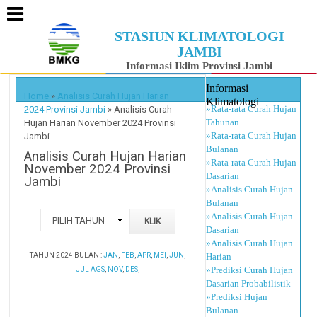
STASIUN KLIMATOLOGI
JAMBI
Informasi Iklim Provinsi Jambi
Informasi
Home
»
Analisis Curah Hujan Harian
Klimatologi
»Rata-rata Curah Hujan
2024 Provinsi Jambi
»
Analisis Curah
Tahunan
Hujan Harian November 2024 Provinsi
»Rata-rata Curah Hujan
Jambi
Bulanan
Analisis Curah Hujan Harian
»Rata-rata Curah Hujan
November 2024 Provinsi
Dasarian
Jambi
»Analisis Curah Hujan
Bulanan
»Analisis Curah Hujan
Dasarian
»Analisis Curah Hujan
TAHUN 2024 BULAN :
JAN
,
FEB
,
APR
,
MEI
,
JUN
,
Harian
»Prediksi Curah Hujan
JUL
AGS
,
NOV
,
DES
,
Dasarian Probabilistik
»Prediksi Hujan
Bulanan