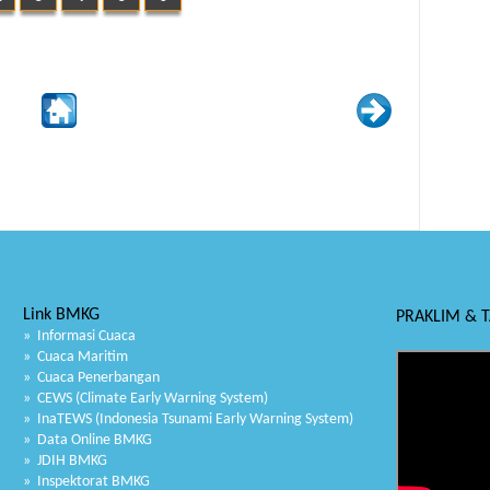
Link BMKG
PRAKLIM & 
» Informasi Cuaca
» Cuaca Maritim
» Cuaca Penerbangan
» CEWS (Climate Early Warning System)
» InaTEWS (Indonesia Tsunami Early Warning System)
» Data Online BMKG
» JDIH BMKG
» Inspektorat BMKG