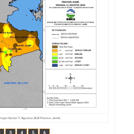
 Hujan Harian 11 Agustus 2024 Provinsi Jambi
2
3
4
5
6