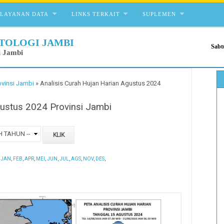
ELAYANAN DATA
LINKS TERKAIT
SUPLEMEN
TOLOGI JAMBI
Sabt
i Jambi
ovinsi Jambi
»
Analisis Curah Hujan Harian Agustus 2024
gustus 2024 Provinsi Jambi
:
JAN
,
FEB
,
APR
,
MEI
,
JUN
,
JUL
,
AGS
,
NOV
,
DES
,