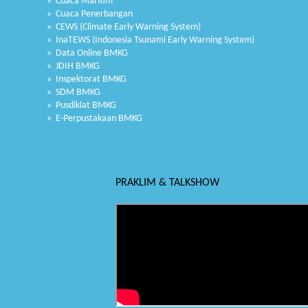
» Cuaca Maritim
» Cuaca Penerbangan
» CEWS (Climate Early Warning System)
» InaTEWS (Indonesia Tsunami Early Warning System)
» Data Online BMKG
» JDIH BMKG
» Inspektorat BMKG
» SDM BMKG
» Pusdiklat BMKG
» E-Perpustakaan BMKG
PRAKLIM & TALKSHOW