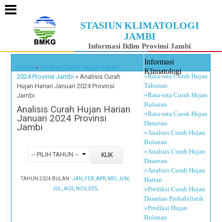
STASIUN KLIMATOLOGI
JAMBI
Informasi Iklim Provinsi Jambi
Informasi
Home
»
Analisis Curah Hujan Harian
Klimatologi
»Rata-rata Curah Hujan
2024 Provinsi Jambi
»
Analisis Curah
Tahunan
Hujan Harian Januari 2024 Provinsi
»Rata-rata Curah Hujan
Jambi
Bulanan
Analisis Curah Hujan Harian
»Rata-rata Curah Hujan
Januari 2024 Provinsi
Dasarian
Jambi
»Analisis Curah Hujan
Bulanan
»Analisis Curah Hujan
Dasarian
»Analisis Curah Hujan
TAHUN 2024 BULAN :
JAN
,
FEB
,
APR
,
MEI
,
JUN
,
Harian
»Prediksi Curah Hujan
JUL
,
AGS
,
NOV
,
DES
,
Dasarian Probabilistik
»Prediksi Hujan
Bulanan