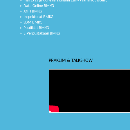
» InaTEWS (Indonesia Tsunami Early Warning System)
» Data Online BMKG
» JDIH BMKG
» Inspektorat BMKG
» SDM BMKG
» Pusdiklat BMKG
» E-Perpustakaan BMKG
PRAKLIM & TALKSHOW