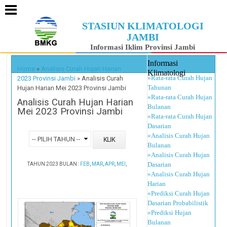
STASIUN KLIMATOLOGI
JAMBI
Informasi Iklim Provinsi Jambi
Informasi
Home
»
Analisis Curah Hujan Harian
Klimatologi
»Rata-rata Curah Hujan
2023 Provinsi Jambi
»
Analisis Curah
Tahunan
Hujan Harian Mei 2023 Provinsi Jambi
»Rata-rata Curah Hujan
Analisis Curah Hujan Harian
Bulanan
Mei 2023 Provinsi Jambi
»Rata-rata Curah Hujan
Dasarian
»Analisis Curah Hujan
Bulanan
»Analisis Curah Hujan
Dasarian
TAHUN 2023 BULAN :
FEB
,
MAR
,
APR
,
MEI
,
»Analisis Curah Hujan
Harian
»Prediksi Curah Hujan
Dasarian Probabilistik
»Prediksi Hujan
Bulanan