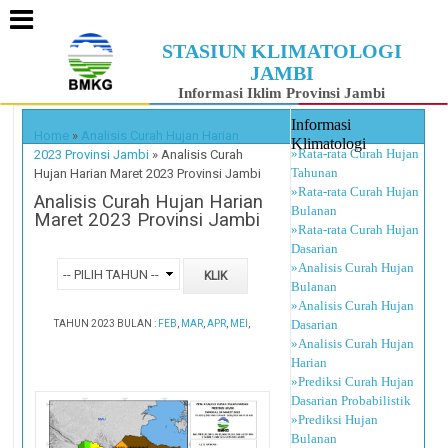
STASIUN KLIMATOLOGI
JAMBI
Informasi Iklim Provinsi Jambi
Informasi
Home
»
Analisis Curah Hujan Harian
Klimatologi
»Rata-rata Curah Hujan
2023 Provinsi Jambi
»
Analisis Curah
Tahunan
Hujan Harian Maret 2023 Provinsi Jambi
»Rata-rata Curah Hujan
Analisis Curah Hujan Harian
Bulanan
Maret 2023 Provinsi Jambi
»Rata-rata Curah Hujan
Dasarian
»Analisis Curah Hujan
Bulanan
»Analisis Curah Hujan
Dasarian
TAHUN 2023 BULAN :
FEB
,
MAR
,
APR
,
MEI
,
»Analisis Curah Hujan
Harian
»Prediksi Curah Hujan
Dasarian Probabilistik
»Prediksi Hujan
Bulanan