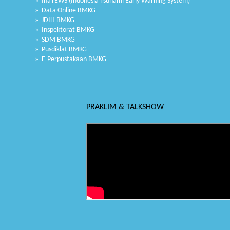
» InaTEWS (Indonesia Tsunami Early Warning System)
» Data Online BMKG
» JDIH BMKG
» Inspektorat BMKG
» SDM BMKG
» Pusdiklat BMKG
» E-Perpustakaan BMKG
PRAKLIM & TALKSHOW