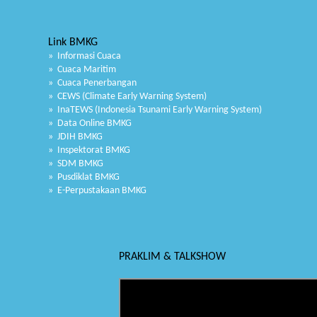
Link BMKG
» Informasi Cuaca
» Cuaca Maritim
» Cuaca Penerbangan
» CEWS (Climate Early Warning System)
» InaTEWS (Indonesia Tsunami Early Warning System)
» Data Online BMKG
» JDIH BMKG
» Inspektorat BMKG
» SDM BMKG
» Pusdiklat BMKG
» E-Perpustakaan BMKG
PRAKLIM & TALKSHOW