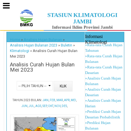
STASIUN KLIMATOLOGI
JAMBI
Informasi Iklim Provinsi Jambi
Informasi
Home
»
Analisis Hujan Bulanan
»
Klimatologi
»Rata-rata Curah Hujan
Analisis Hujan Bulanan 2023
»
Buletin
»
Tahunan
Klimatologi
»
Analisis Curah Hujan Bulan
»Rata-rata Curah Hujan
Mei 2023
Bulanan
Analisis Curah Hujan Bulan
»Rata-rata Curah Hujan
Mei 2023
Dasarian
»Analisis Curah Hujan
Bulanan
»Analisis Curah Hujan
Dasarian
»Analisis Curah Hujan
TAHUN 2023 BULAN:
JAN
,
FEB
,
MAR
,
APR
,
MEI
,
Harian
JUN
,
JUL
,
AGS
,
SEP
,
OKT
,
NOV
,
DES
,
»Prediksi Curah Hujan
Dasarian Probabilistik
»Prediksi Hujan
Bulanan