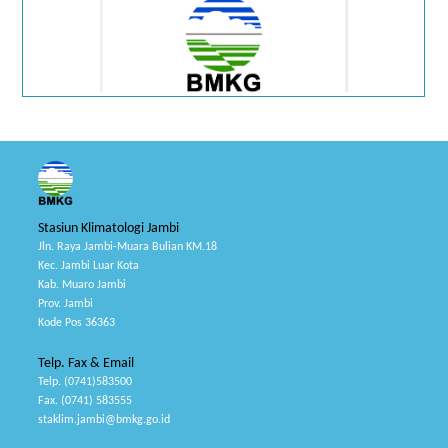
Stasiun Klimatologi Jambi
Jln. Raya Jambi-Muara Bulian KM.18
Kec. Jambi Luar Kota
Kab. Muaro Jambi
Prov. Jambi
Kode Pos 36363
Telp. Fax & Email
Telp. (0741)583500
Fax. (0741) 583555
staklim.jambi@bmkg.go.id