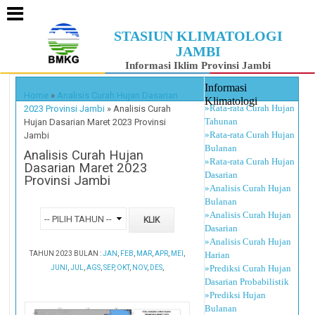
STASIUN KLIMATOLOGI
JAMBI
Informasi Iklim Provinsi Jambi
Informasi
Home
»
Analisis Curah Hujan Dasarian
Klimatologi
»Rata-rata Curah Hujan
2023 Provinsi Jambi
»
Analisis Curah
Tahunan
Hujan Dasarian Maret 2023 Provinsi
»Rata-rata Curah Hujan
Jambi
Bulanan
Analisis Curah Hujan
»Rata-rata Curah Hujan
Dasarian Maret 2023
Dasarian
Provinsi Jambi
»Analisis Curah Hujan
Bulanan
»Analisis Curah Hujan
Dasarian
»Analisis Curah Hujan
TAHUN 2023 BULAN :
JAN
,
FEB
,
MAR
,
APR
,
MEI
,
Harian
»Prediksi Curah Hujan
JUNI
,
JUL
,
AGS
,
SEP
,
OKT
,
NOV
,
DES
,
Dasarian Probabilistik
»Prediksi Hujan
Bulanan