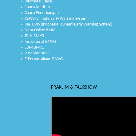
» Informasi Cuaca
» Cuaca Maritim
» Cuaca Penerbangan
» CEWS (Climate Early Warning System)
» InaTEWS (Indonesia Tsunami Early Warning System)
» Data Online BMKG
» JDIH BMKG
» Inspektorat BMKG
» SDM BMKG
» Pusdiklat BMKG
» E-Perpustakaan BMKG
PRAKLIM & TALKSHOW