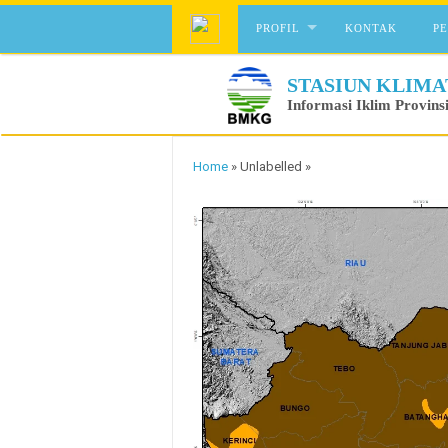
Skip to content
PROFIL
KONTAK
P
STASIUN KLIMA
Informasi Iklim Provins
Home
»
Unlabelled
»