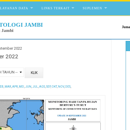
ELAYANAN DATA
LINKS TERKAIT
SUPLEMEN
TOLOGI JAMBI
Juma
i Jambi
ptember 2022
er 2022
EB
,
MAR
,
APR
,
MEI
,
JUN
,
JUL
,
AGS
,
SEP
,
OKT
,
NOV
,
DES
,