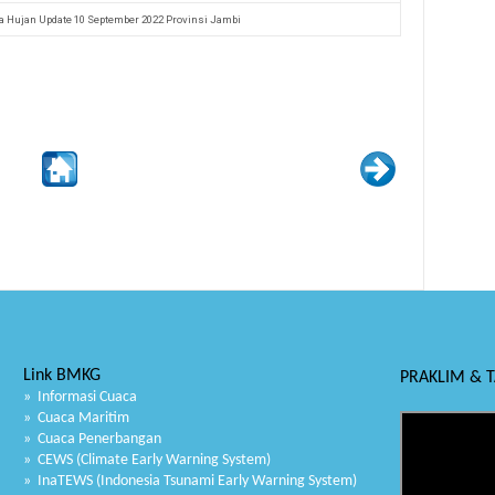
pa Hujan Update 10 September 2022 Provinsi Jambi
Link BMKG
PRAKLIM & 
» Informasi Cuaca
» Cuaca Maritim
» Cuaca Penerbangan
» CEWS (Climate Early Warning System)
» InaTEWS (Indonesia Tsunami Early Warning System)