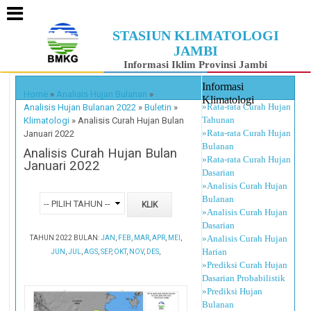
STASIUN KLIMATOLOGI
JAMBI
Informasi Iklim Provinsi Jambi
Informasi
Home
»
Analisis Hujan Bulanan
»
Klimatologi
»Rata-rata Curah Hujan
Analisis Hujan Bulanan 2022
»
Buletin
»
Tahunan
Klimatologi
»
Analisis Curah Hujan Bulan
»Rata-rata Curah Hujan
Januari 2022
Bulanan
Analisis Curah Hujan Bulan
»Rata-rata Curah Hujan
Januari 2022
Dasarian
»Analisis Curah Hujan
Bulanan
»Analisis Curah Hujan
Dasarian
»Analisis Curah Hujan
TAHUN 2022 BULAN:
JAN
,
FEB
,
MAR
,
APR
,
MEI
,
Harian
JUN
,
JUL
,
AGS
,
SEP
,
OKT
,
NOV
,
DES
,
»Prediksi Curah Hujan
Dasarian Probabilistik
»Prediksi Hujan
Bulanan