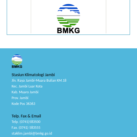
Stasiun Klimatologi Jambi
Jln. Raya Jambi-Muara Bulian KM.18
Kec. Jambi Luar Kota
Kab. Muaro Jambi
Prov. Jambi
Kode Pos 36363
Telp. Fax & Email
Telp. (0741)583500
Fax. (0741) 583555
staklim.jambi@bmkg.go.id