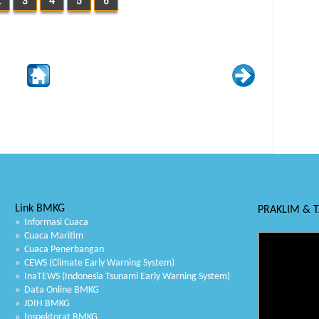
2
3
4
5
6
Link BMKG
PRAKLIM & 
» Informasi Cuaca
» Cuaca Maritim
» Cuaca Penerbangan
» CEWS (Climate Early Warning System)
» InaTEWS (Indonesia Tsunami Early Warning System)
» Data Online BMKG
» JDIH BMKG
» Inspektorat BMKG