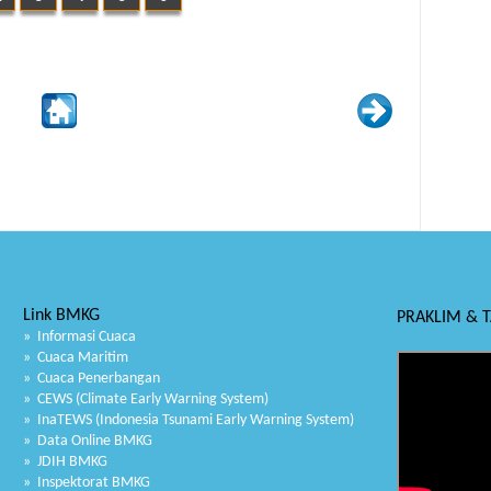
Link BMKG
PRAKLIM & 
» Informasi Cuaca
» Cuaca Maritim
» Cuaca Penerbangan
» CEWS (Climate Early Warning System)
» InaTEWS (Indonesia Tsunami Early Warning System)
» Data Online BMKG
» JDIH BMKG
» Inspektorat BMKG