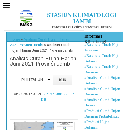
STASIUN KLIMATOLOGI
JAMBI
Informasi Iklim Provinsi Jambi
Informasi
Home
»
Analisis Curah Hujan Harian
Klimatologi
»Rata-rata Curah Hujan
2021 Provinsi Jambi
»
Analisis Curah
Tahunan
Hujan Harian Juni 2021 Provinsi Jambi
»Rata-rata Curah Hujan
Analisis Curah Hujan Harian
Bulanan
Juni 2021 Provinsi Jambi
»Rata-rata Curah Hujan
Dasarian
»Analisis Curah Hujan
Bulanan
»Analisis Curah Hujan
Dasarian
TAHUN 2021 BULAN :
JAN
,
MEI
,
JUN
,
JUL
,
OKT
,
»Analisis Curah Hujan
DES
,
Harian
»Prediksi Curah Hujan
Dasarian Probabilistik
»Prediksi Hujan
Bulanan