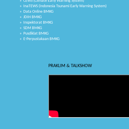
» CEWS (Climate Early Warning System)
» InaTEWS (Indonesia Tsunami Early Warning System)
» Data Online BMKG
» JDIH BMKG
» Inspektorat BMKG
» SDM BMKG
» Pusdiklat BMKG
» E-Perpustakaan BMKG
PRAKLIM & TALKSHOW