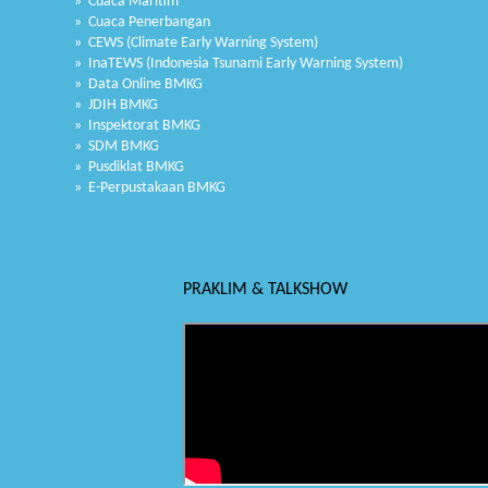
» Cuaca Maritim
» Cuaca Penerbangan
» CEWS (Climate Early Warning System)
» InaTEWS (Indonesia Tsunami Early Warning System)
» Data Online BMKG
» JDIH BMKG
» Inspektorat BMKG
» SDM BMKG
» Pusdiklat BMKG
» E-Perpustakaan BMKG
PRAKLIM & TALKSHOW