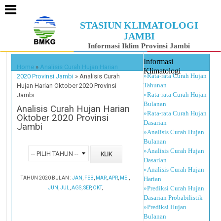
STASIUN KLIMATOLOGI
JAMBI
Informasi Iklim Provinsi Jambi
Informasi
Home
»
Analisis Curah Hujan Harian
Klimatologi
»Rata-rata Curah Hujan
2020 Provinsi Jambi
»
Analisis Curah
Tahunan
Hujan Harian Oktober 2020 Provinsi
»Rata-rata Curah Hujan
Jambi
Bulanan
Analisis Curah Hujan Harian
»Rata-rata Curah Hujan
Oktober 2020 Provinsi
Dasarian
Jambi
»Analisis Curah Hujan
Bulanan
»Analisis Curah Hujan
Dasarian
»Analisis Curah Hujan
TAHUN 2020 BULAN :
JAN
,
FEB
,
MAR
,
APR
,
MEI
,
Harian
»Prediksi Curah Hujan
JUN
,
JUL
,
AGS
,
SEP
,
OKT
,
Dasarian Probabilistik
»Prediksi Hujan
Bulanan