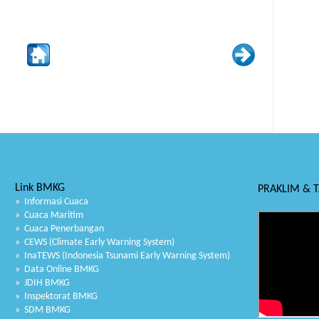
Link BMKG
PRAKLIM & 
» Informasi Cuaca
» Cuaca Maritim
» Cuaca Penerbangan
» CEWS (Climate Early Warning System)
» InaTEWS (Indonesia Tsunami Early Warning System)
» Data Online BMKG
» JDIH BMKG
» Inspektorat BMKG
» SDM BMKG