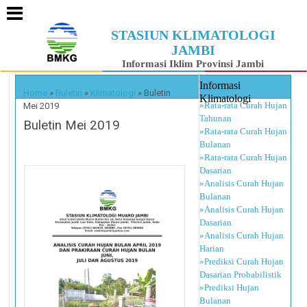
STASIUN KLIMATOLOGI
JAMBI
Informasi Iklim Provinsi Jambi
Informasi
Home
»
Buletin
»
Klimatologi
»
Buletin
Klimatologi
»Rata-rata Curah Hujan
Mei 2019
Tahunan
Buletin Mei 2019
»Rata-rata Curah Hujan
Bulanan
»Rata-rata Curah Hujan
Dasarian
»Analisis Curah Hujan
Bulanan
»Analisis Curah Hujan
Dasarian
»Analisis Curah Hujan
Harian
»Prediksi Curah Hujan
Dasarian Probabilistik
»Prediksi Hujan
Bulanan