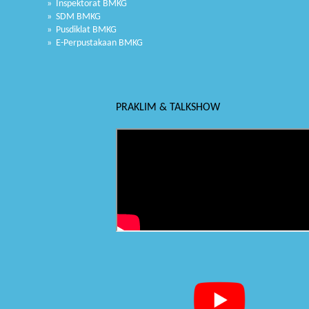
» Inspektorat BMKG
» SDM BMKG
» Pusdiklat BMKG
» E-Perpustakaan BMKG
PRAKLIM & TALKSHOW