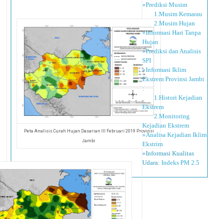
»Prediksi Musim
1.Musim Kemarau
2.Musim Hujan
»Informasi Hari Tanpa
Hujan
»Prediksi dan Analisis
SPI
»Informasi Iklim
Ekstrem Provinsi Jambi
:
1.Histori Kejadian
Ekstrem
2.Monitoring
Kejadian Ekstrem
Peta Analisis Curah Hujan Dasarian III Februari 2019 Provinsi
»Analisa Kejadian Iklim
Jambi
Ekstrim
»Informasi Kualitas
Udara:
Indeks PM 2.5