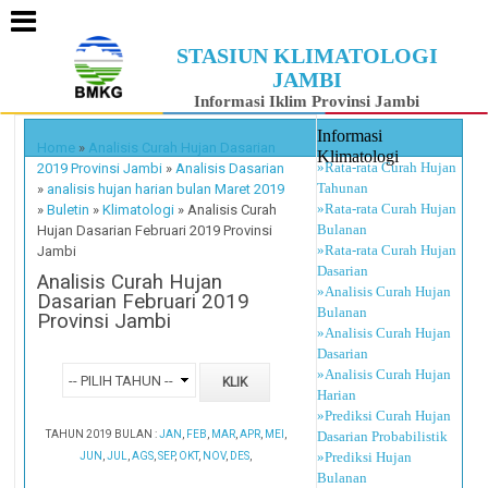
STASIUN KLIMATOLOGI
JAMBI
Informasi Iklim Provinsi Jambi
Informasi
Home
»
Analisis Curah Hujan Dasarian
Klimatologi
»Rata-rata Curah Hujan
2019 Provinsi Jambi
»
Analisis Dasarian
Tahunan
»
analisis hujan harian bulan Maret 2019
»Rata-rata Curah Hujan
»
Buletin
»
Klimatologi
»
Analisis Curah
Bulanan
Hujan Dasarian Februari 2019 Provinsi
»Rata-rata Curah Hujan
Jambi
Dasarian
Analisis Curah Hujan
»Analisis Curah Hujan
Dasarian Februari 2019
Bulanan
Provinsi Jambi
»Analisis Curah Hujan
Dasarian
»Analisis Curah Hujan
Harian
»Prediksi Curah Hujan
TAHUN 2019 BULAN :
JAN
,
FEB
,
MAR
,
APR
,
MEI
,
Dasarian Probabilistik
»Prediksi Hujan
JUN
,
JUL
,
AGS
,
SEP
,
OKT
,
NOV
,
DES
,
Bulanan