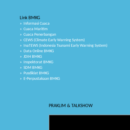
Link BMKG
» Informasi Cuaca
» Cuaca Maritim
» Cuaca Penerbangan
» CEWS (Climate Early Warning System)
» InaTEWS (Indonesia Tsunami Early Warning System)
» Data Online BMKG
» JDIH BMKG
» Inspektorat BMKG
» SDM BMKG
» Pusdiklat BMKG
» E-Perpustakaan BMKG
PRAKLIM & TALKSHOW