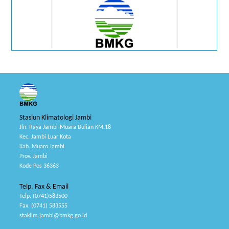
Stasiun Klimatologi Jambi
Jln. Raya Jambi-Muara Bulian KM.18
Kec. Jambi Luar Kota
Kab. Muaro Jambi
Prov. Jambi
Kode Pos 36363
Telp. Fax & Email
Telp. (0741)583500
Fax. (0741) 583555
staklim.jambi@bmkg.go.id