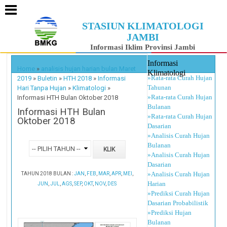
STASIUN KLIMATOLOGI
JAMBI
Informasi Iklim Provinsi Jambi
Informasi
Home
»
analisis hujan harian bulan Maret
Klimatologi
»Rata-rata Curah Hujan
2019
»
Buletin
»
HTH 2018
»
Informasi
Tahunan
Hari Tanpa Hujan
»
Klimatologi
»
»Rata-rata Curah Hujan
Informasi HTH Bulan Oktober 2018
Bulanan
Informasi HTH Bulan
»Rata-rata Curah Hujan
Oktober 2018
Dasarian
»Analisis Curah Hujan
Bulanan
»Analisis Curah Hujan
Dasarian
»Analisis Curah Hujan
TAHUN 2018 BULAN :
JAN
,
FEB
,
MAR
,
APR
,
MEI
,
Harian
JUN
,
JUL
,
AGS
,
SEP
,
OKT
,
NOV
,
DES
»Prediksi Curah Hujan
Dasarian Probabilistik
»Prediksi Hujan
Bulanan