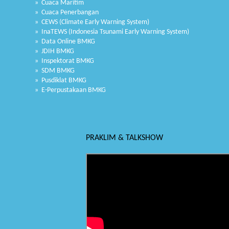
» Cuaca Maritim
» Cuaca Penerbangan
» CEWS (Climate Early Warning System)
» InaTEWS (Indonesia Tsunami Early Warning System)
» Data Online BMKG
» JDIH BMKG
» Inspektorat BMKG
» SDM BMKG
» Pusdiklat BMKG
» E-Perpustakaan BMKG
PRAKLIM & TALKSHOW