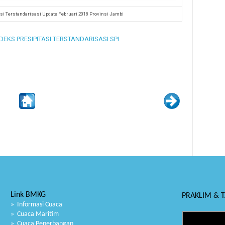
asi Terstandarisasi Update Februari 2018 Provinsi Jambi
EKS PRESIPITASI TERSTANDARISASI SPI
Link BMKG
PRAKLIM & 
» Informasi Cuaca
» Cuaca Maritim
» Cuaca Penerbangan