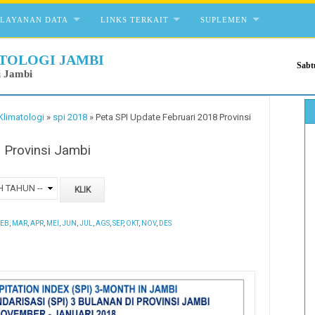
ELAYANAN DATA
LINKS TERKAIT
SUPLEMEN
TOLOGI JAMBI
Sabt
i Jambi
Klimatologi
»
spi 2018
»
Peta SPI Update Februari 2018 Provinsi
 Provinsi Jambi
EB
,
MAR
,
APR
,
MEI
,
JUN
,
JUL
,
AGS
,
SEP
,
OKT
,
NOV
,
DES