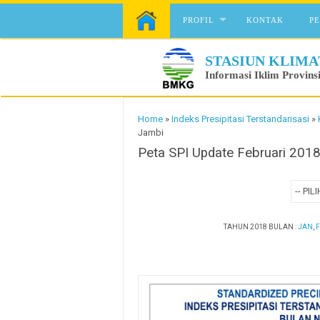
Skip to content
PROFIL
KONTAK
P
STASIUN KLIMA
Informasi Iklim Provins
Home
»
Indeks Presipitasi Terstandarisasi
»
Jambi
Peta SPI Update Februari 2018
TAHUN 2018 BULAN :
JAN
,
F