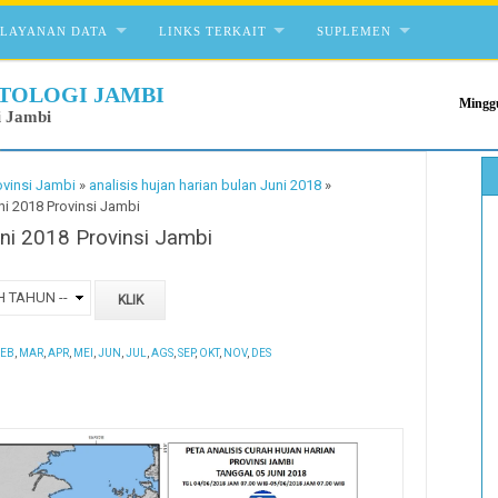
ELAYANAN DATA
LINKS TERKAIT
SUPLEMEN
TOLOGI JAMBI
Minggu
i Jambi
ovinsi Jambi
»
analisis hujan harian bulan Juni 2018
»
ni 2018 Provinsi Jambi
uni 2018 Provinsi Jambi
EB
,
MAR
,
APR
,
MEI
,
JUN
,
JUL
,
AGS
,
SEP
,
OKT
,
NOV
,
DES