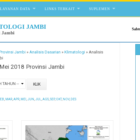
ELAYANAN DATA
LINKS TERKAIT
SUPLEMEN
TOLOGI JAMBI
Sabt
i Jambi
Provinsi Jambi
»
Analisis Dasarian
»
Klimatologi
»
Analisis
bi
 Mei 2018 Provinsi Jambi
EB
,
MAR
,
APR
,
MEI
,
JUN
,
JUL
,
AGS
,
SEP
,
OKT
,
NOV
,
DES