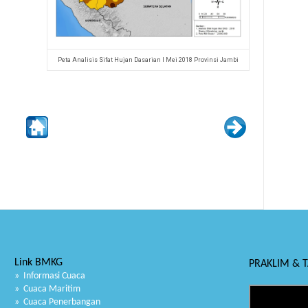
Peta Analisis Sifat Hujan Dasarian I Mei 2018 Provinsi Jambi
Link BMKG
PRAKLIM & 
» Informasi Cuaca
» Cuaca Maritim
» Cuaca Penerbangan