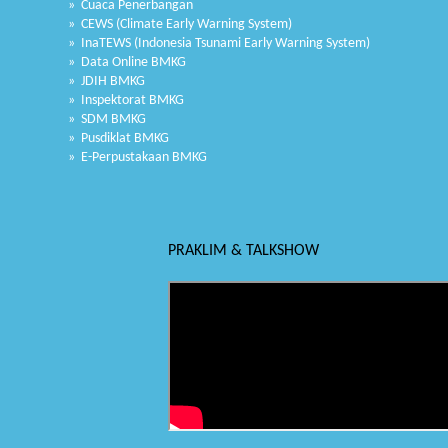
» Cuaca Penerbangan
» CEWS (Climate Early Warning System)
» InaTEWS (Indonesia Tsunami Early Warning System)
» Data Online BMKG
» JDIH BMKG
» Inspektorat BMKG
» SDM BMKG
» Pusdiklat BMKG
» E-Perpustakaan BMKG
PRAKLIM & TALKSHOW