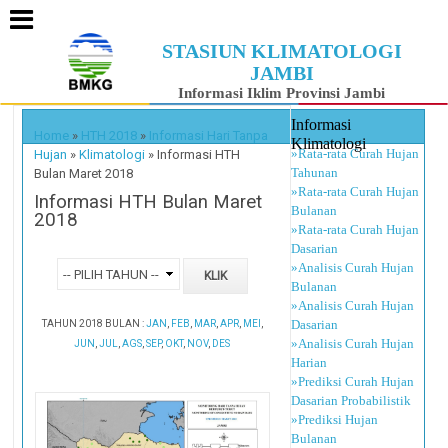
STASIUN KLIMATOLOGI
JAMBI
Informasi Iklim Provinsi Jambi
Informasi
Home
»
HTH 2018
»
Informasi Hari Tanpa
Klimatologi
»Rata-rata Curah Hujan
Hujan
»
Klimatologi
»
Informasi HTH
Tahunan
Bulan Maret 2018
»Rata-rata Curah Hujan
Informasi HTH Bulan Maret
Bulanan
2018
»Rata-rata Curah Hujan
Dasarian
»Analisis Curah Hujan
Bulanan
»Analisis Curah Hujan
Dasarian
TAHUN 2018 BULAN :
JAN
,
FEB
,
MAR
,
APR
,
MEI
,
»Analisis Curah Hujan
JUN
,
JUL
,
AGS
,
SEP
,
OKT
,
NOV
,
DES
Harian
»Prediksi Curah Hujan
Dasarian Probabilistik
»Prediksi Hujan
Bulanan