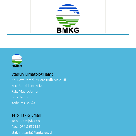
Stasiun Klimatologi Jambi
Jln. Raya Jambi-Muara Bulian KM.18
Kec. Jambi Luar Kota
Kab. Muaro Jambi
Prov. Jambi
Kode Pos 36363
Telp. Fax & Email
Telp. (0741)583500
Fax. (0741) 583555
staklim.jambi@bmkg.go.id