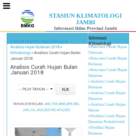
STASIUN KLIMATOLOGI
JAMBI
Informasi Iklim Provinsi Jambi
Informasi
Home
»
Analisis Hujan Bulanan
»
Klimatologi
»Rata-rata Curah Hujan
Analisis Hujan Bulanan 2018
»
Tahunan
Klimatologi
»
Analisis Curah Hujan Bulan
»Rata-rata Curah Hujan
Januari 2018
Bulanan
Analisis Curah Hujan Bulan
»Rata-rata Curah Hujan
Januari 2018
Dasarian
»Analisis Curah Hujan
Bulanan
»Analisis Curah Hujan
Dasarian
»Analisis Curah Hujan
TAHUN 2018 BULAN:
JAN
,
FEB
,
MAR
,
APR
,
MEI
,
Harian
JUN
,
JUL
,
AGS
,
SEP
,
OKT
,
NOV
,
DES
»Prediksi Curah Hujan
Dasarian Probabilistik
»Prediksi Hujan
Bulanan