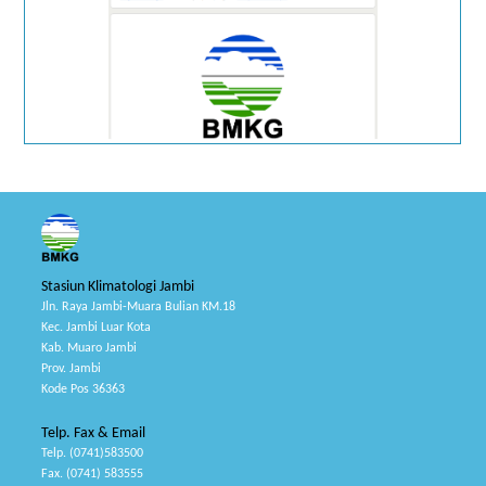
Stasiun Klimatologi Jambi
Jln. Raya Jambi-Muara Bulian KM.18
Kec. Jambi Luar Kota
Kab. Muaro Jambi
Prov. Jambi
Kode Pos 36363
Telp. Fax & Email
Telp. (0741)583500
Fax. (0741) 583555