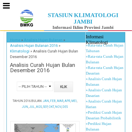
STASIUN KLIMATOLOGI
JAMBI
Informasi Iklim Provinsi Jambi
Informasi
Home
»
Analisis Hujan Bulanan
»
Klimatologi
»Rata-rata Curah Hujan
Analisis Hujan Bulanan 2016
»
Tahunan
Klimatologi
»
Analisis Curah Hujan Bulan
»Rata-rata Curah Hujan
Desember 2016
Bulanan
Analisis Curah Hujan Bulan
»Rata-rata Curah Hujan
Desember 2016
Dasarian
»Analisis Curah Hujan
Bulanan
»Analisis Curah Hujan
Dasarian
»Analisis Curah Hujan
TAHUN 2016 BULAN:
JAN
,
FEB
,
MAR
,
APR
,
MEI
,
Harian
JUN
,
JUL
,
AGS
,
SEP
,
OKT
,
NOV
,
DES
»Prediksi Curah Hujan
Dasarian Probabilistik
»Prediksi Hujan
Bulanan