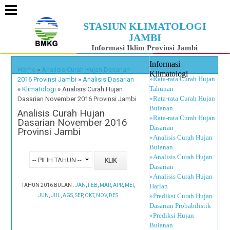
STASIUN KLIMATOLOGI
JAMBI
Informasi Iklim Provinsi Jambi
Informasi
Home
»
Analisis Curah Hujan Dasarian
Klimatologi
»Rata-rata Curah Hujan
2016 Provinsi Jambi
»
Analisis Dasarian
Tahunan
»
Klimatologi
»
Analisis Curah Hujan
»Rata-rata Curah Hujan
Dasarian November 2016 Provinsi Jambi
Bulanan
Analisis Curah Hujan
»Rata-rata Curah Hujan
Dasarian November 2016
Dasarian
Provinsi Jambi
»Analisis Curah Hujan
Bulanan
»Analisis Curah Hujan
Dasarian
»Analisis Curah Hujan
TAHUN 2016 BULAN :
JAN
,
FEB
,
MAR
,
APR
,
MEI
,
Harian
»Prediksi Curah Hujan
JUN
,
JUL
,
AGS
,
SEP
,
OKT
,
NOV
,
DES
Dasarian Probabilistik
»Prediksi Hujan
Bulanan