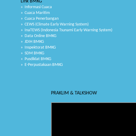
Link BMKG
» Informasi Cuaca
» Cuaca Maritim
» Cuaca Penerbangan
» CEWS (Climate Early Warning System)
» InaTEWS (Indonesia Tsunami Early Warning System)
» Data Online BMKG
» JDIH BMKG
» Inspektorat BMKG
» SDM BMKG
» Pusdiklat BMKG
» E-Perpustakaan BMKG
PRAKLIM & TALKSHOW