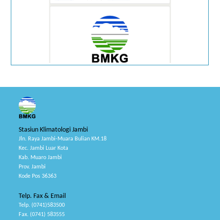
Stasiun Klimatologi Jambi
Jln. Raya Jambi-Muara Bulian KM.18
Kec. Jambi Luar Kota
Kab. Muaro Jambi
Prov. Jambi
Kode Pos 36363
Telp. Fax & Email
Telp. (0741)583500
Fax. (0741) 583555