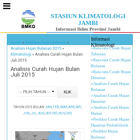
STASIUN KLIMATOLOGI
JAMBI
Informasi Iklim Provinsi Jambi
Informasi
Home
»
Analisis Hujan Bulanan
»
Klimatologi
»Rata-rata Curah Hujan
Analisis Hujan Bulanan 2015
»
Tahunan
Klimatologi
»
Analisis Curah Hujan Bulan
»Rata-rata Curah Hujan
Juli 2015
Bulanan
Analisis Curah Hujan Bulan
»Rata-rata Curah Hujan
Juli 2015
Dasarian
»Analisis Curah Hujan
Bulanan
»Analisis Curah Hujan
Dasarian
»Analisis Curah Hujan
TAHUN 2015 BULAN:
JAN
,
FEB
,
MAR
,
APR
,
MEI
,
Harian
JUN
,
JUL
,
AGS
,
SEP
,
OKT
,
NOV
,
DES
»Prediksi Curah Hujan
Dasarian Probabilistik
»Prediksi Hujan
Bulanan