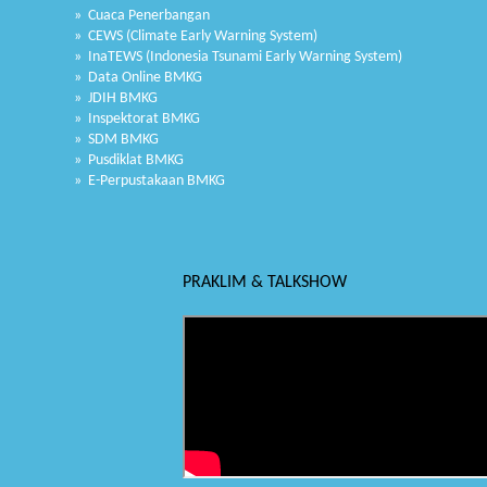
» Cuaca Penerbangan
» CEWS (Climate Early Warning System)
» InaTEWS (Indonesia Tsunami Early Warning System)
» Data Online BMKG
» JDIH BMKG
» Inspektorat BMKG
» SDM BMKG
» Pusdiklat BMKG
» E-Perpustakaan BMKG
PRAKLIM & TALKSHOW