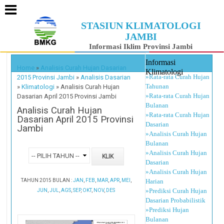
STASIUN KLIMATOLOGI
JAMBI
Informasi Iklim Provinsi Jambi
Informasi
Home
»
Analisis Curah Hujan Dasarian
Klimatologi
»Rata-rata Curah Hujan
2015 Provinsi Jambi
»
Analisis Dasarian
Tahunan
»
Klimatologi
»
Analisis Curah Hujan
»Rata-rata Curah Hujan
Dasarian April 2015 Provinsi Jambi
Bulanan
Analisis Curah Hujan
»Rata-rata Curah Hujan
Dasarian April 2015 Provinsi
Dasarian
Jambi
»Analisis Curah Hujan
Bulanan
»Analisis Curah Hujan
Dasarian
»Analisis Curah Hujan
TAHUN 2015 BULAN :
JAN
,
FEB
,
MAR
,
APR
,
MEI
,
Harian
»Prediksi Curah Hujan
JUN
,
JUL
,
AGS
,
SEP
,
OKT
,
NOV
,
DES
Dasarian Probabilistik
»Prediksi Hujan
Bulanan