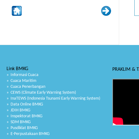
Link BMKG
PRAKLIM & 
» Informasi Cuaca
» Cuaca Maritim
» Cuaca Penerbangan
» CEWS (Climate Early Warning System)
» InaTEWS (Indonesia Tsunami Early Warning System)
» Data Online BMKG
» JDIH BMKG
» Inspektorat BMKG
» SDM BMKG
» Pusdiklat BMKG
» E-Perpustakaan BMKG