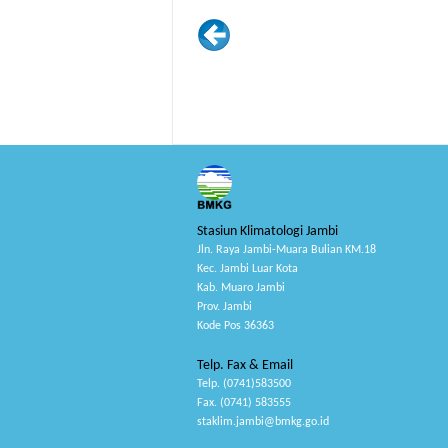
Stasiun Klimatologi Jambi
Jln. Raya Jambi-Muara Bulian KM.18
Kec. Jambi Luar Kota
Kab. Muaro Jambi
Prov. Jambi
Kode Pos 36363
Telp. Fax & Email
Telp. (0741)583500
Fax. (0741) 583555
staklim.jambi@bmkg.go.id