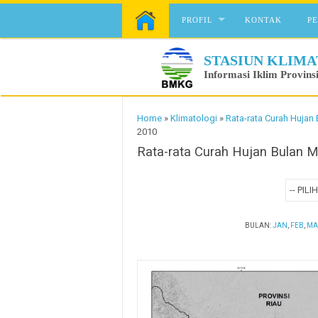
Skip to content
PROFIL
KONTAK
P
STASIUN KLIMA
Informasi Iklim Provins
Home
»
Klimatologi
»
Rata-rata Curah Hujan
2010
Rata-rata Curah Hujan Bulan 
BULAN:
JAN
,
FEB
,
MA