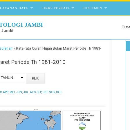
ELAYANAN DATA
LINKS TERKAIT
SUPLEMEN
TOLOGI JAMBI
Juma
i Jambi
 Bulanan
»
Rata-rata Curah Hujan Bulan Maret Periode Th 1981-
Maret Periode Th 1981-2010
R
,
APR
,
MEI
,
JUN
,
JUL
,
AGS
,
SEP
,
OKT
,
NOV
,
DES