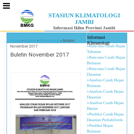
STASIUN KLIMATOLOGI
JAMBI
Informasi Iklim Provinsi Jambi
Informasi
Home
»
Buletin
»
Klimatologi
»
Buletin
Klimatologi
»Rata-rata Curah Hujan
November 2017
Tahunan
Buletin November 2017
»Rata-rata Curah Hujan
Bulanan
»Rata-rata Curah Hujan
Dasarian
»Analisis Curah Hujan
Bulanan
»Analisis Curah Hujan
Dasarian
»Analisis Curah Hujan
Harian
»Prediksi Curah Hujan
Dasarian Probabilistik
»Prediksi Hujan
Bulanan