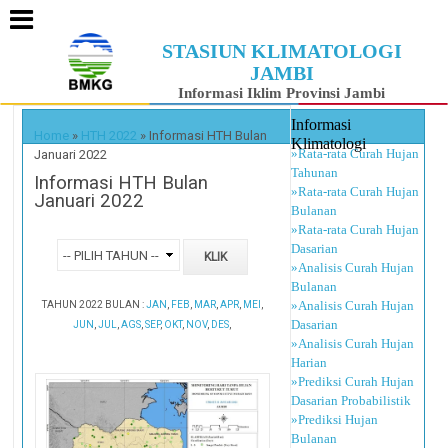
STASIUN KLIMATOLOGI
JAMBI
Informasi Iklim Provinsi Jambi
Informasi
Home
»
HTH 2022
»
Informasi HTH Bulan
Klimatologi
»Rata-rata Curah Hujan
Januari 2022
Tahunan
Informasi HTH Bulan
»Rata-rata Curah Hujan
Januari 2022
Bulanan
»Rata-rata Curah Hujan
Dasarian
»Analisis Curah Hujan
Bulanan
»Analisis Curah Hujan
TAHUN 2022 BULAN :
JAN
,
FEB
,
MAR
,
APR
,
MEI
,
Dasarian
JUN
,
JUL
,
AGS
,
SEP
,
OKT
,
NOV
,
DES
,
»Analisis Curah Hujan
Harian
»Prediksi Curah Hujan
Dasarian Probabilistik
»Prediksi Hujan
Bulanan