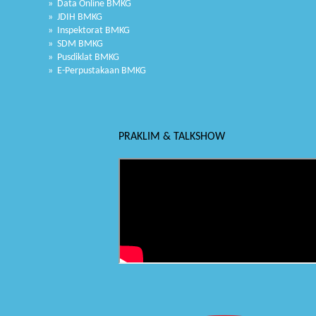
» Data Online BMKG
» JDIH BMKG
» Inspektorat BMKG
» SDM BMKG
» Pusdiklat BMKG
» E-Perpustakaan BMKG
PRAKLIM & TALKSHOW