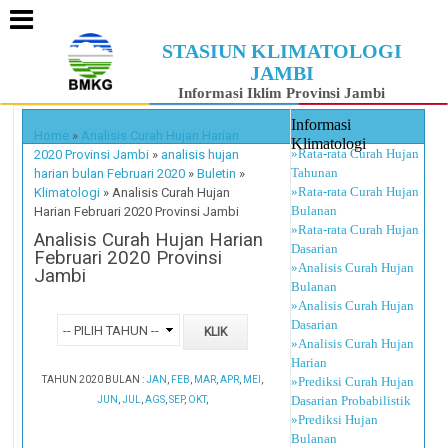
STASIUN KLIMATOLOGI
JAMBI
Informasi Iklim Provinsi Jambi
Informasi
Home
»
Analisis Curah Hujan Harian
Klimatologi
»Rata-rata Curah Hujan
2020 Provinsi Jambi
»
analisis hujan
Tahunan
harian bulan Februari 2020
»
Buletin
»
»Rata-rata Curah Hujan
Klimatologi
»
Analisis Curah Hujan
Bulanan
Harian Februari 2020 Provinsi Jambi
»Rata-rata Curah Hujan
Analisis Curah Hujan Harian
Dasarian
Februari 2020 Provinsi
»Analisis Curah Hujan
Jambi
Bulanan
»Analisis Curah Hujan
Dasarian
»Analisis Curah Hujan
Harian
TAHUN 2020 BULAN :
JAN
,
FEB
,
MAR
,
APR
,
MEI
,
»Prediksi Curah Hujan
Dasarian Probabilistik
JUN
,
JUL
,
AGS
,
SEP
,
OKT
,
»Prediksi Hujan
Bulanan