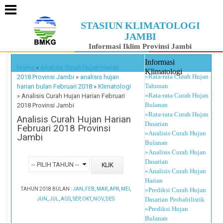
STASIUN KLIMATOLOGI
JAMBI
Informasi Iklim Provinsi Jambi
Informasi
Home
»
Analisis Curah Hujan Harian
Klimatologi
»Rata-rata Curah Hujan
2018 Provinsi Jambi
»
analisis hujan
Tahunan
harian bulan Februari 2018
»
Klimatologi
»Rata-rata Curah Hujan
»
Analisis Curah Hujan Harian Februari
Bulanan
2018 Provinsi Jambi
»Rata-rata Curah Hujan
Analisis Curah Hujan Harian
Dasarian
Februari 2018 Provinsi
»Analisis Curah Hujan
Jambi
Bulanan
»Analisis Curah Hujan
Dasarian
»Analisis Curah Hujan
Harian
TAHUN 2018 BULAN :
JAN
,
FEB
,
MAR
,
APR
,
MEI
,
»Prediksi Curah Hujan
Dasarian Probabilistik
JUN
,
JUL
,
AGS
,
SEP
,
OKT
,
NOV
,
DES
»Prediksi Hujan
Bulanan