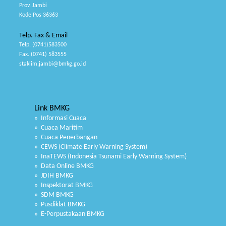
Prov. Jambi
Kode Pos 36363
Telp. Fax & Email
Telp. (0741)583500
Fax. (0741) 583555
staklim.jambi@bmkg.go.id
Link BMKG
» Informasi Cuaca
» Cuaca Maritim
» Cuaca Penerbangan
» CEWS (Climate Early Warning System)
» InaTEWS (Indonesia Tsunami Early Warning System)
» Data Online BMKG
» JDIH BMKG
» Inspektorat BMKG
» SDM BMKG
» Pusdiklat BMKG
» E-Perpustakaan BMKG