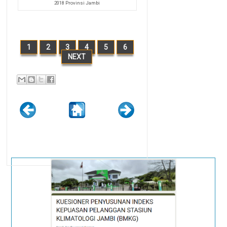
2018 Provinsi Jambi
1
2
3
4
5
6
NEXT