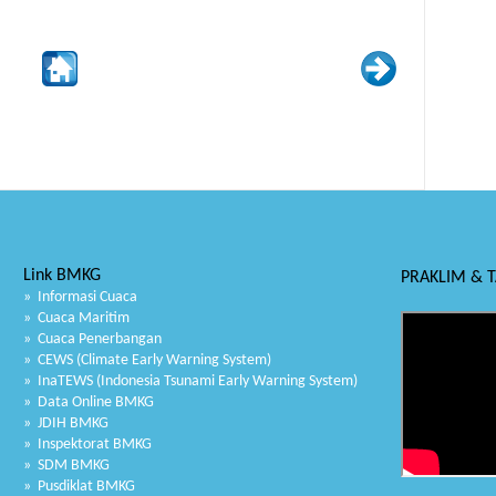
Link BMKG
PRAKLIM & 
» Informasi Cuaca
» Cuaca Maritim
» Cuaca Penerbangan
» CEWS (Climate Early Warning System)
» InaTEWS (Indonesia Tsunami Early Warning System)
» Data Online BMKG
» JDIH BMKG
» Inspektorat BMKG
» SDM BMKG
» Pusdiklat BMKG